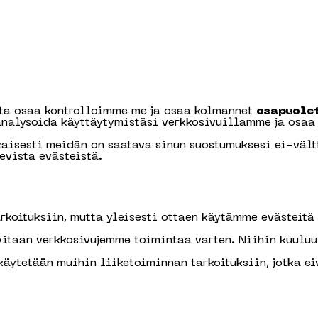
sta osaa kontrolloimme me ja osaa kolmannet
osapuole
alysoida käyttäytymistäsi verkkosivuillamme ja osaa
aisesti meidän on saatava sinun suostumuksesi ei-vält
evista evästeistä.
koituksiin, mutta yleisesti ottaen käytämme evästeitä 
vitaan verkkosivujemme toimintaa varten. Niihin kuuluu 
 käytetään muihin liiketoiminnan tarkoituksiin, jotka e
.